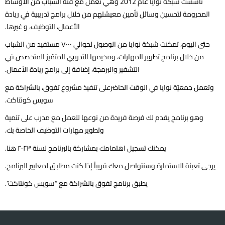
تأسست شبكة نوایا عام 2012 وهي تعمل مع فئة الشباب من الأوساط
المحرومة لتحسین وسائل تأمین معیشتهم من خلال برامج تدريبية في ريادة
الأعمال، التوظيف، و غيرها.
حتى الیوم، تمكنت شبكة نوایا من الوصول لحوالي ٧٠٠٠ مستفید من الشباب
من خلال برنامج تطویر المهارات، ومخیمها التدریبي المتمّیز المتخصص في
التشفیر والبرمجة، إضافة إلى برامج ریادة الأعمال.
وتعمل جمعيّة نوايا في الوقت الحاضرعلى تنفيذ مشروع تفوق، بالشراكة مع
سويس كونتاكت.
وهو برنامج يقدم لك فرصة فريدة من نوعها للعمل مع مدرب على تنمية
وتطوير مهارات التوظيف الخاصة بك.
يمكنك تسجيل اهتمامك بمشاركة بالبرنامج لسنة ٢٠٢٣ هنا.
يرجى تعبئة الاستمارة وسنتواصل معك قريباً إذا كنت مطابق لمعايير البرنامج.
يطبق برنامج تفوق بالشراكة مع “سويس كونتاكت”.