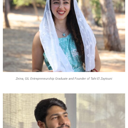
Zeina, GIL Entrepreneurship Graduate and Founder of Taht El Zaytouni