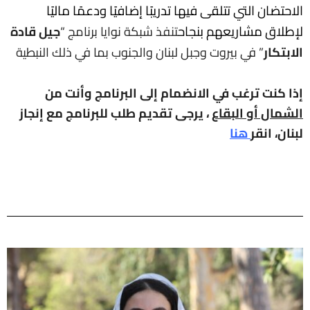
الاحتضان التي تتلقى فيها تدريبًا إضافيًا ودعمًا ماليًا
لإطلاق مشاريعهم بنجاح
تنفذ شبكة نوايا برنامج “
جيل قادة
الابتكار
” في بيروت وجبل لبنان والجنوب بما في ذلك النبطية
إذا كنت ترغب في الانضمام إلى البرنامج وأنت من
الشمال أو البقاع
، يرجى تقديم طلب للبرنامج مع إنجاز
لبنان، انقر
هنا