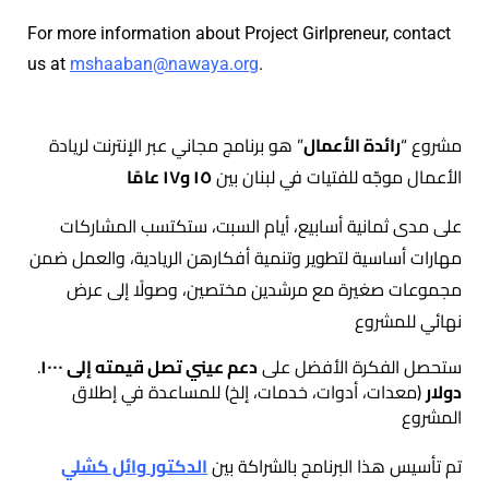
For more information about Project Girlpreneur, contact
us at
mshaaban@nawaya.org
.
مشروع “
رائدة الأعمال
” هو برنامج مجاني عبر الإنترنت لريادة
الأعمال موجّه للفتيات في لبنان بين
١٥ و١٧ عامًا
على مدى ثمانية أسابيع، أيام السبت، ستكتسب المشاركات
مهارات أساسية لتطوير وتنمية أفكارهن الريادية، والعمل ضمن
مجموعات صغيرة مع مرشدين مختصين، وصولًا إلى عرض
نهائي للمشروع
.ستحصل الفكرة الأفضل على
دعم عيني تصل قيمته إلى ١٠٠٠
دولار
(معدات، أدوات، خدمات، إلخ) للمساعدة في إطلاق
المشروع
تم
تأسيس هذا البرنامج بالشراكة بين
الدكتور
وائل كشلي