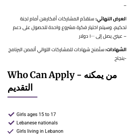
–
ا
لعرض النهائي:
ستقدّم المشاركات أفكارهن أمام لجنة
تحكيم، وسيتم اختيار
فكرة مشروع واحدة
للحصول على دعم
عيني يصل إلى ١٠٠٠ دولار –
الشهادات:
ستُمنح شهادات للمشاركات اللواتي أتممن البرنامج
بنجاح-
Who Can Apply - من يمكنه
التقديم
Girls ages 15 to 17
Lebanese nationals
Girls living in Lebanon