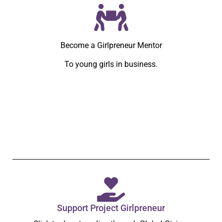
Become a Mentor
Empower young girls in Lebanon to launch their
businesses with just 3 hours a week over 8 weeks.
Become a Girlpreneur Mentor
To young girls in business.
Apply Now!
Support Project Girlpreneur