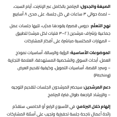
الصيغة والجدول:
البرنامج بالكامل عبر الإنترنت، أيام السبت،
لمدة حوالي ٣ ساعات في كل جلسة، على مدى ٨ أسابيع –
نهج التعلّم
: دروس قصيرة يقودها مدرّب، تليها جلسات عمل
جماعية بإشراف مرشدين ( ٢–٣ فتيات لكل مرشد) لتطبيق
المهارات المكتسبة مباشرة على أفكار المشاركات –
ا
لموضوعات الأساسية:
الرؤية والرسالة، أساسيات نموذج
العمل، أبحاث السوق والشخصية المستهدفة، العلامة التجارية
وسرد القصة، أساسيات التمويل، وكيفية تقديم العرض –
(Pitching)
دعم المرشدين:
سيحضر المرشدون الجلسات لتقديم التوجيه
الراجعة طوال فترة البرنامج –
و
الإرشاد
إ
لهام
خلال
البرنامج:
في الأسبوع الرابع أو الخامس، ستقدّم
رائدة أعمال ناجحة جلسة تحفيزية وتجيب على أسئلة المشاركات